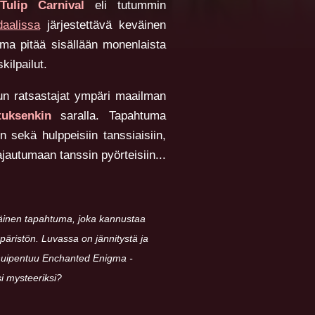
Tulip Carnival
eli tutummin
aalissa
järjestettävä keväinen
uma pitää sisällään monenlaista
ilpailut.
 kun ratsastajat ympäri maailman
tuksenkin
saralla. Tapahtuma
 sekä hulppeisiin tanssiaisiin,
jautumaan tanssin pyörteisiin...
väinen tapahtuma, joka kannustaa
päristön. Luvassa on jännitystä ja
 huipentuu Enchanted Enigma -
i mysteeriksi?