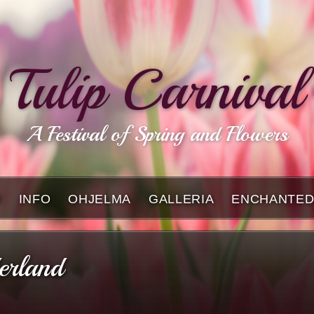
Tulip Carnival
A Festival of Spring and Flowers
U
INFO
OHJELMA
GALLERIA
ENCHANTED
erland