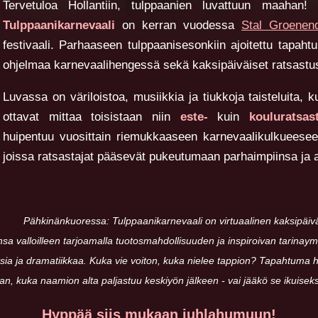
Tervetuloa Hollantiin, tulppaanien luvattuun maahan!
Tulppaanikarnevaali
on kerran vuodessa
Stal Groenend
festivaali. Parhaaseen tulppaanisesonkiin ajoitettu tapaht
ohjelmaa karnevaalihengessä sekä kaksipäiväiset ratsastusk
Luvassa on väriloistoa, musiikkia ja tiukkoja taisteluita,
ottavat mittaa toisistaan niin
este-
kuin
kouluratsas
huipentuu vuosittain riemukkaaseen karnevaalikulkueeseen
joissa ratsastajat pääsevät pukeutumaan parhaimpiinsa ja a
Pähkinänkuoressa: Tulppaanikarnevaali on virtuaalinen kaksipäi
sa valloilleen tarjoamalla tuotosmahdollisuuden ja inspiroivan tarinaym
sia ja dramatiikkaa. Kuka vie voiton, kuka nielee tappion? Tapahtuma
an, kuka naamion alta paljastuu keskiyön jälkeen - vai jääkö se ikuiseks
Hyppää siis mukaan juhlahumuun!