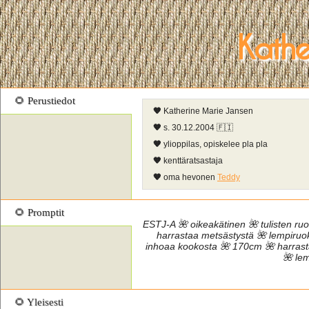
Kathe
🌻 Perustiedot
🧡
Katherine Marie Jansen
🧡
s. 30.12.2004 🇫🇮
🧡
ylioppilas, opiskelee pla pla
🧡
kenttäratsastaja
🧡
oma hevonen
Teddy
🌻 Promptit
ESTJ-A 🌺 oikeakätinen 🌺 tulisten ru
harrastaa metsästystä 🌺 lempiruok
inhoaa kookosta 🌺 170cm 🌺 harrast
🌺 le
🌻 Yleisesti