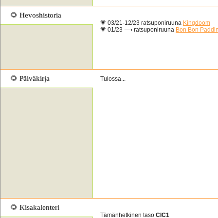
🌻 Hevoshistoria
💗 03/21-12/23 ratsuponiruuna
Kingdoom
💗 01/23 ⟶ ratsuponiruuna
Bon Bon Paddi
🌻 Päiväkirja
Tulossa...
🌻 Kisakalenteri
Tämänhetkinen taso
CIC1