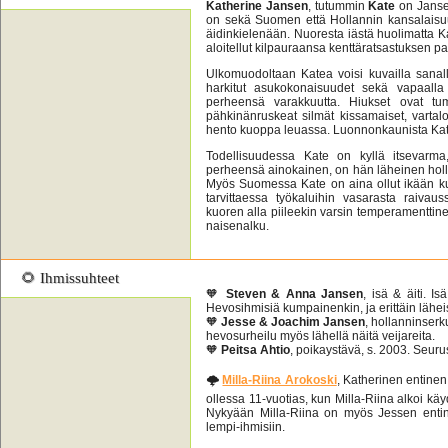
Katherine Jansen
, tutummin
Kate
on Jansen
on sekä Suomen että Hollannin kansalais
äidinkielenään. Nuoresta iästä huolimatta Kat
aloitellut kilpauraansa kenttäratsastuksen pa
Ulkomuodoltaan Katea voisi kuvailla sana
harkitut asukokonaisuudet sekä vapaalla e
perheensä varakkuutta. Hiukset ovat tumm
pähkinänruskeat silmät kissamaiset, vartal
hento kuoppa leuassa. Luonnonkaunista Kate
Todellisuudessa Kate on kyllä itsevarma
perheensä ainokainen, on hän läheinen holl
Myös Suomessa Kate on aina ollut ikään kuin 
tarvittaessa työkaluihin vasarasta raiva
kuoren alla piileekin varsin temperamenttine
naisenalku.
🌻 Ihmissuhteet
🧡
Steven & Anna Jansen
, isä & äiti. I
Hevosihmisiä kumpainenkin, ja erittäin lähei
🧡
Jesse & Joachim Jansen
, hollanninserk
hevosurheilu myös lähellä näitä veijareita.
🧡
Peitsa Ahtio
, poikaystävä, s. 2003. Seuru
🌩️
Milla-Riina Arokoski
, Katherinen entinen
ollessa 11-vuotias, kun Milla-Riina alkoi 
Nykyään Milla-Riina on myös Jessen entin
lempi-ihmisiin.